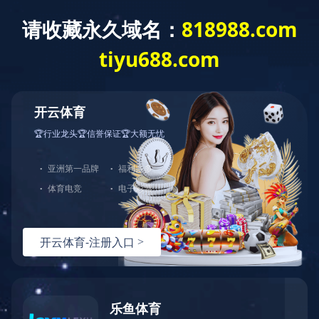
菜单
产品中心
开云官方app下载站