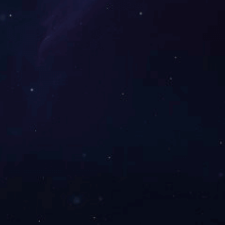
心
服务支持
开云（中国）
售后服务
联系方式
购买指导
在线留言
检验标准
24 开云官方app下载站 ,All rights reserved
苏ICP备13046700号-1
技术
友情链接 :
全众金属