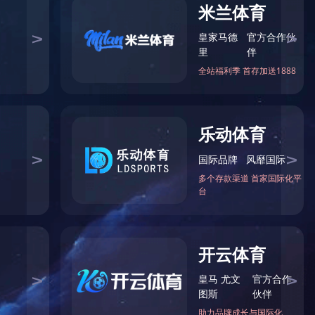
电 话：0512-81668660
邮 箱：szaider@163.com
 站：http://www.hygienethatmakesyoufeelgood.com
地 址：苏州市相城区阳澄湖镇凤阳路318号