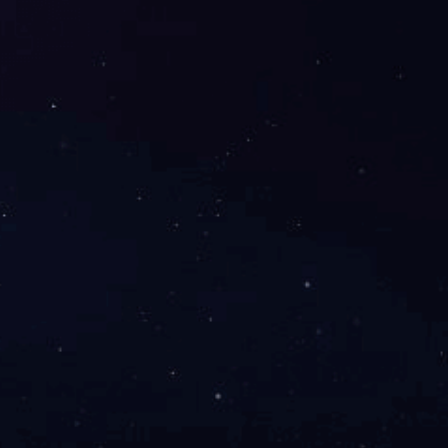
联系方式
电 话：0512- 81668660
邮 箱：szaider@163.com
网 站：
http://www.hygienethatmakesyoufeelgood.com
地 址：苏州市相城区阳澄湖镇凤阳路318号
支持：
汇成传媒