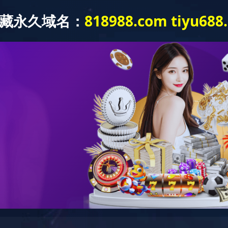
首页
关于全众
产品中心
新闻中心