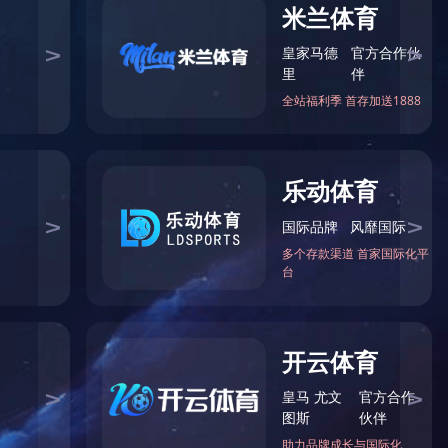
电 话：0512-81668660
邮 箱：szaider@163.com
 站：http://www.hygienethatmakesyoufeelgood.com
地 址：苏州市相城区阳澄湖镇凤阳路318号