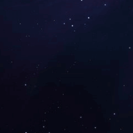
关于全众
产品中心
新闻中
公司简介
开云官方app下载站
企业新闻
服务宗旨
铝合金脚手架
加盟合作
企业文化
非标定制
铝合金工业型材系列
案例4
Copyright ©
20