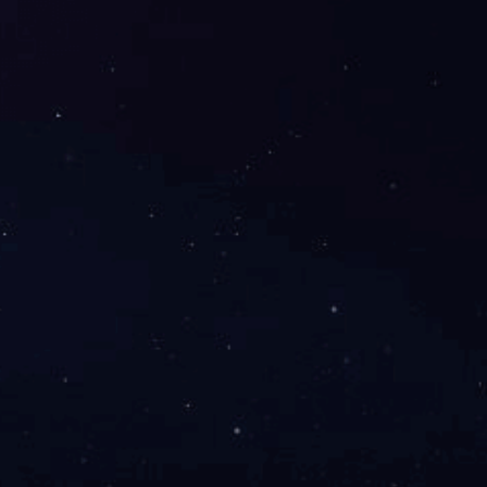
联系方式
电 话：0512- 81668660
邮 箱：szaider@163.com
网 站：
http://www.hygienethatmakesyoufeelgood.com
地 址：苏州市相城区阳澄湖镇凤阳路318号
支持：
汇成传媒