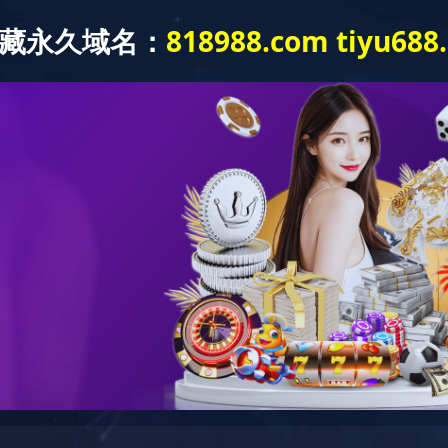
首页
关于全众
产品中心
新闻中心
案